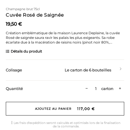
Champagne brut 75cl
Cuvée Rosé de Saignée
19,50 €
Création emblématique de la maison Laurence Deplaine, la cuvée
Rosé de saignée saura ravir les palais les plus exigeants. Sa robe
écarlate due à la macération de raisins noirs (pinot noir 80%,...
Détails du produit
Colisage
Le carton de 6 bouteilles
Quantité
carton
117,00 €
AJOUTEZ AU PANIER
Les frais d'expédition seront calculés et optimisés lors de la finalisation
de la commande.