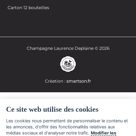
Carton 12 bouteilles
Champagne Laurence Deplaine © 2026
Création :
smartson.fr
Ce site web utilise des cookies
Interdiction de vente de boissons alcooliques aux mineurs de moins de 18
Les cookies nous permettent de personnaliser le contenu et
ans.
les annonces, d'offrir des fonctionnalités relatives aux
La preuve de majorité de l'acheteur est exigée au moment de la vente en
ligne
médias sociaux et d'analyser notre trafic.
Modifier les
Code de la santé publique. Art L.3342-1 et L.3353-3