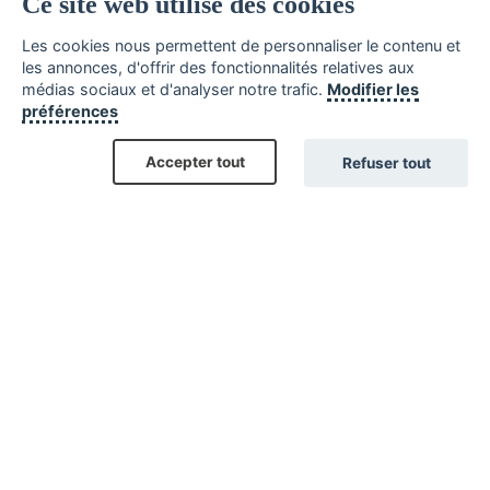
Ce site web utilise des cookies
Cookies
Les cookies nous permettent de personnaliser le contenu et
les annonces, d'offrir des fonctionnalités relatives aux
médias sociaux et d'analyser notre trafic.
Modifier les
Cuvées
préférences
Cuvée Tradition
Accepter tout
Refuser tout
Cuvée Délice
Cuvée Elle
Cuvée Blanc de noirs
Cuvée Rosé de Saignée
Magnum Cuvée Tradition
Compositions découvertes
Composition Essentielle